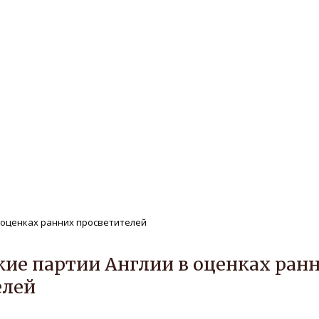
ле
Редакционная политика
Авторам
нтам
Публикации
Архив
Защита персональных дан
РЕГИОНАЛЬНОЙ ИСТОРИИ Т
 оценках ранних просветителей
ие партии Англии в оценках ран
елей