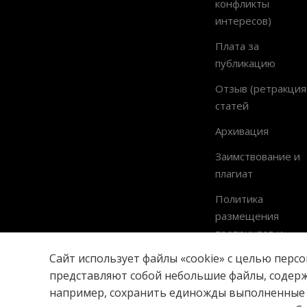
конфликты
интересов)
Плата за
публикацию
Отзыв (ретракция
статей
Архивация
Заимствование и
плагиат
Политика
размещения
препринтов и
постпринтов
Сайт использует файлы «cookie» с целью перс
представляют собой небольшие файлы, содер
например, сохранить единожды выполненные т