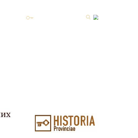
Личный кабинет
ных
ISSN 2587-8344 Online
.1 №2
них