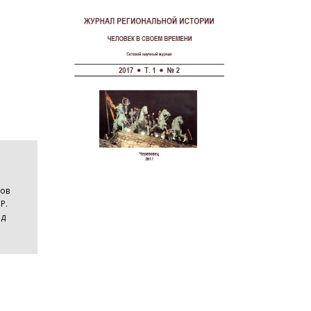
ков
Р.
од