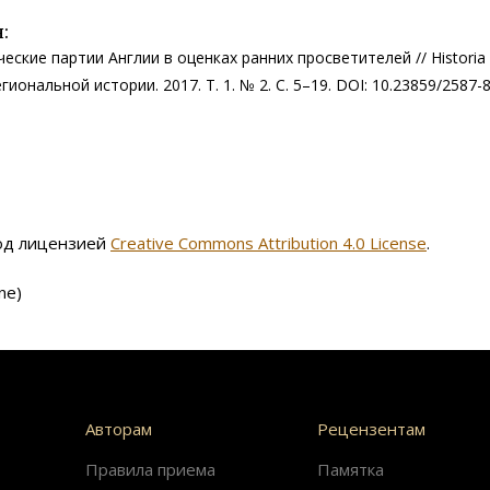
:
еские партии Англии в оценках ранних просветителей // Historia
гиональной истории. 2017. Т. 1. № 2. С. 5–19. DOI: 10.23859/2587-
под лицензией
Creative Commons Attribution 4.0 License
.
ne)
Авторам
Рецензентам
Правила приема
Памятка