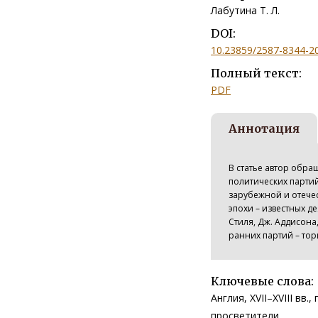
Лабутина Т. Л.
DOI:
10.23859/2587-8344-2
Полный текст:
PDF
Аннотация
В статье автор обр
политических партий 
зарубежной и отече
эпохи – известных де
Стиля, Дж. Аддисона
ранних партий – тори
Ключевые слова:
Англия, XVII–XVIII вв
просветители