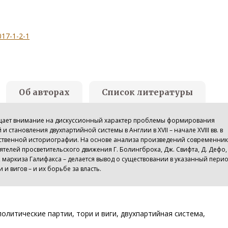
017-1-2-1
Об авторах
Список литературы
ащает внимание на дискуссионный характер проблемы формирования
и становления двухпартийной системы в Англии в XVII – начале XVIII вв. в
ственной историографии. На основе анализа произведений современни
ятелей просветительского движения Г. Болингброка, Дж. Свифта, Д. Дефо, 
, маркиза Галифакса – делается вывод о существовании в указанный пери
 и вигов – и их борьбе за власть.
., политические партии, тори и виги, двухпартийная система,