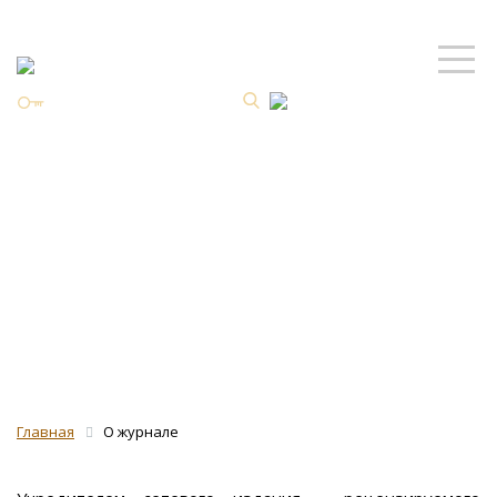
Личный кабинет
ISSN 2587-8344 Online
Сведения о
журнале
Главная
О журнале