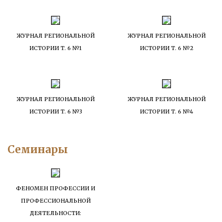
ЖУРНАЛ РЕГИОНАЛЬНОЙ
ЖУРНАЛ РЕГИОНАЛЬНОЙ
ИСТОРИИ Т. 6 №1
ИСТОРИИ Т. 6 №2
ЖУРНАЛ РЕГИОНАЛЬНОЙ
ЖУРНАЛ РЕГИОНАЛЬНОЙ
ИСТОРИИ Т. 6 №3
ИСТОРИИ Т. 6 №4
Семинары
ФЕНОМЕН ПРОФЕССИИ И
ПРОФЕССИОНАЛЬНОЙ
ДЕЯТЕЛЬНОСТИ: