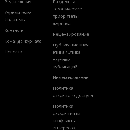
Редколлегия
Разделы и
тематические
Учредитель/
приоритеты
Издатель
журнала
Контакты
Рецензирование
Команда журнала
Публикационная
Новости
этика / Этика
научных
публикаций
Индексирование
Политика
открытого доступа
Политика
раскрытия (и
конфликты
интересов)