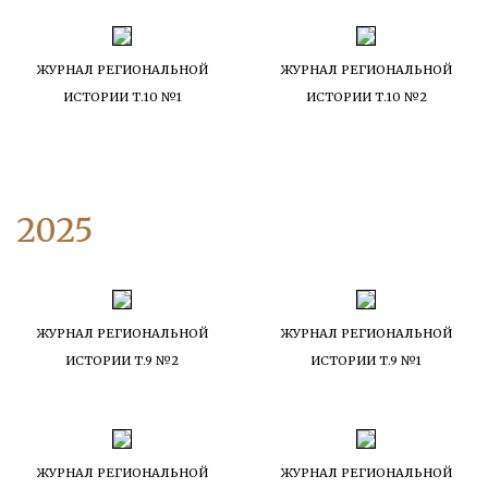
ЖУРНАЛ РЕГИОНАЛЬНОЙ
ЖУРНАЛ РЕГИОНАЛЬНОЙ
ИСТОРИИ Т.10 №1
ИСТОРИИ Т.10 №2
2025
ЖУРНАЛ РЕГИОНАЛЬНОЙ
ЖУРНАЛ РЕГИОНАЛЬНОЙ
ИСТОРИИ Т.9 №2
ИСТОРИИ Т.9 №1
ЖУРНАЛ РЕГИОНАЛЬНОЙ
ЖУРНАЛ РЕГИОНАЛЬНОЙ