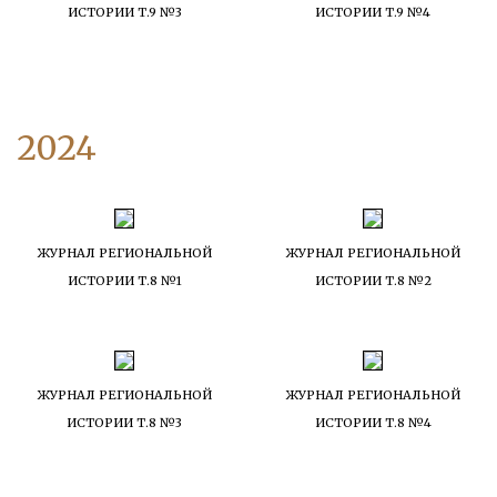
ИСТОРИИ Т.9 №3
ИСТОРИИ Т.9 №4
2024
ЖУРНАЛ РЕГИОНАЛЬНОЙ
ЖУРНАЛ РЕГИОНАЛЬНОЙ
ИСТОРИИ Т.8 №1
ИСТОРИИ Т.8 №2
ЖУРНАЛ РЕГИОНАЛЬНОЙ
ЖУРНАЛ РЕГИОНАЛЬНОЙ
ИСТОРИИ Т.8 №3
ИСТОРИИ Т.8 №4