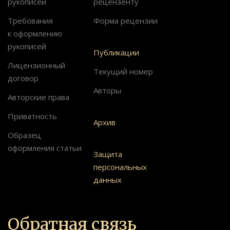
рукописей
рецензенту
Требования
Форма рецензии
к оформлению
рукописей
Публикации
Лицензионный
Текущий номер
договор
Авторы
Авторские права
Приватность
Архив
Образец
оформления статьи
Защита
персональных
данных
Обратная связь