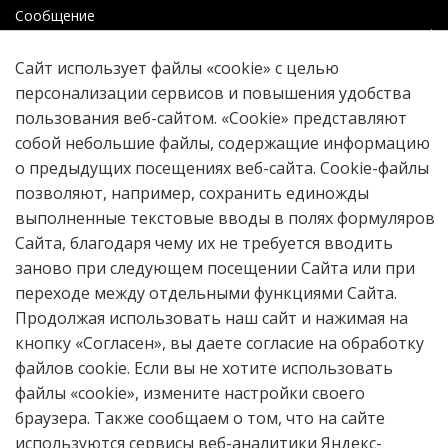
Сообщение
Сайт использует файлы «cookie» с целью
Прикрепить файл
персонализации сервисов и повышения удобства
пользования веб-сайтом. «Cookie» представляют
собой небольшие файлы, содержащие информацию
о предыдущих посещениях веб-сайта. Cookie-файлы
Отправить
позволяют, например, сохранить единожды
выполненные текстовые вводы в полях формуляров
Сайта, благодаря чему их не требуется вводить
заново при следующем посещении Сайта или при
16+
переходе между отдельными функциями Сайта.
© 2026 Historia provinciae – журнал
Продолжая использовать наш сайт и нажимая на
региональной истории
Череповецкий
кнопку «Согласен», вы даете согласие на обработку
Государственный Университет
файлов cookie. Если вы не хотите использовать
Контент доступен под лицензией
файлы «cookie», измените настройки своего
Creative Commons Attribution 4.0
браузера. Также сообщаем о том, что на сайте
License
используются сервисы веб-аналитики Яндекс-