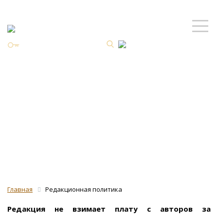
Личный кабинет
ISSN 2587-8344 Online
Плата за
публикацию
Главная
Редакционная политика
Редакция не взимает плату с авторов за