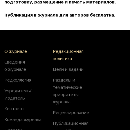
подготовку, размещение и печать материалов.
Публикация в журнале для авторов бесплатна.
О журнале
Редакционная
политика
Сведения
о журнале
Цели и задачи
Редколлегия
Разделы и
тематические
Учредитель/
приоритеты
Издатель
журнала
Контакты
Рецензирование
Команда журнала
Публикационная
Новости