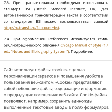
7.3. При транслитерации необходимо использовать
стандарт BSI (British Standard Institute, UK). Для
автоматической транслитерации текста в соответствии
со стандартом BSI можно воспользоваться ссылкой
http://ru.translit.ru/?account=bsi
.
7.4. При оформлении References используется стиль
библиографического описания
Chicago Manual of Style (17
ed., “Notes and Bibliography System”)
. Подробнее:
Список литературы в References должен быть написан
только в романском алфавите. Источники на английском,
Сайт использует файлы «cookie» с целью
немецком, итальянском, испанском и других языках,
персонализации сервисов и повышения удобства
использующих латиницу, приводятся на языке
пользования веб-сайтом. «Cookie» представляют
оригинала. Для написания ссылок на русскоязычные
собой небольшие файлы, содержащие информацию
источники (и источники на иных, не использующих
о предыдущих посещениях веб-сайта. Cookie-файлы
романский алфавит, языках) следует использовать
позволяют, например, сохранить единожды
ОФИЦИАЛЬНЫЙ ПЕРЕВОД или ТРАНСЛИТЕРАЦИЮ
выполненные текстовые вводы в полях формуляров