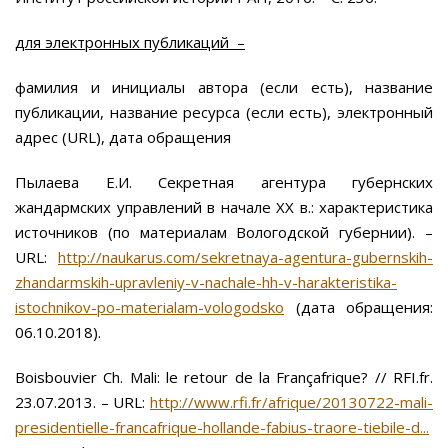
для электронных публикаций –
фамилия и инициалы автора (если есть), название
публикации, название ресурса (если есть), электронный
адрес (URL), дата обращения
Пылаева Е.И. Секретная агентура губернских
жандармских управлений в начале ХХ в.: характеристика
источников (по материалам Вологодской губернии). –
URL:
http://naukarus.com/sekretnaya-agentura-gubernskih-
zhandarmskih-upravleniy-v-nachale-hh-v-harakteristika-
istochnikov-po-materialam-vologodsko
(дата обращения:
06.10.2018).
Boisbouvier Ch. Mali: le retour de la Françafrique? // RFI.fr.
23.07.2013. – URL:
http://www.rfi.fr/afrique/20130722-mali-
presidentielle-francafrique-hollande-fabius-traore-tiebile-d...