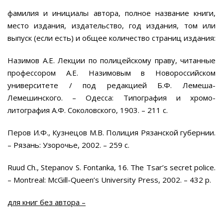
фамилия и инициалы автора, полное название книги,
место издания, издательство, год издания, том или
выпуск (если есть) и общее количество страниц издания:
Назимов А.Е. Лекции по полицейскому праву, читанные
профессором А.Е. Назимовым в Новороссийском
университете / под редакцией Б.Ф. Лемеша-
Лемешинского. – Одесса: Типография и хромо-
литография А.Ф. Соколовского, 1903. – 211 с.
Перов И.Ф., Кузнецов М.В. Полиция Рязанской губернии.
– Рязань: Узорочье, 2002. – 259 с.
Ruud Ch., Stepanov S. Fontanka, 16. The Tsar’s secret police.
– Montreal: McGill-Queen’s University Press, 2002. – 432 р.
для книг без автора –