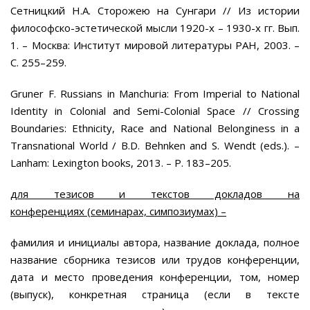
Сетницкий Н.А. Сторожею на Сунгари // Из истории
философско-эстетической мысли 1920-х – 1930-х гг. Вып.
1. – Москва: Институт мировой литературы РАН, 2003. –
С. 255–259.
Gruner F. Russians in Manchuria: From Imperial to National
Identity in Colonial and Semi-Colonial Space // Crossing
Boundaries: Ethnicity, Race and National Belonginess in a
Transnational World / B.D. Behnken and S. Wendt (eds.). –
Lanham: Lexington books, 2013. – P. 183–205.
для тезисов и текстов докладов на
конференциях (семинарах, симпозиумах) –
фамилия и инициалы автора, название доклада, полное
название сборника тезисов или трудов конференции,
дата и место проведения конференции, том, номер
(выпуск), конкретная страница (если в тексте