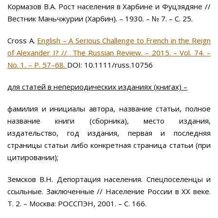
Кормазов В.А. Рост населения в Харбине и Фуцзядяне //
Вестник Маньчжурии (Харбин). – 1930. – № 7. – С. 25.
Cross A.
English – A Serious Challenge to French in the Reign
of Alexander I? // The Russian Review. – 2015. – Vol. 74. –
No. 1. – P. 57–68.
DOI: 10.1111/russ.10756
для статей в непериодических изданиях (книгах) –
фамилия и инициалы автора, название статьи, полное
название книги (сборника), место издания,
издательство, год издания, первая и последняя
страницы статьи либо конкретная страница статьи (при
цитировании);
Земсков В.Н. Депортация населения. Спецпоселенцы и
ссыльные. Заключенные // Население России в ХХ веке.
Т. 2. – Москва: РОССПЭН, 2001. – С. 166.