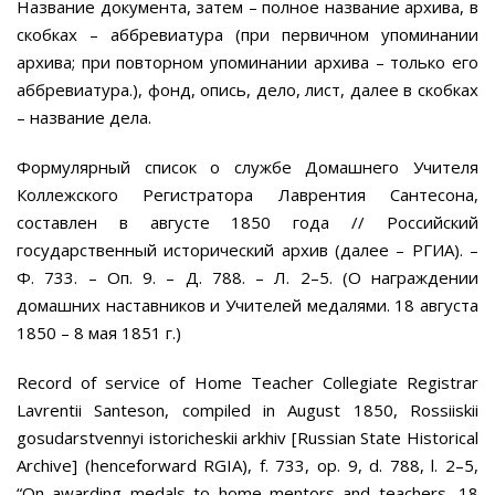
Название документа, затем – полное название архива, в
скобках – аббревиатура (при первичном упоминании
архива; при повторном упоминании архива – только его
аббревиатура.), фонд, опись, дело, лист, далее в скобках
– название дела.
Формулярный список о службе Домашнего Учителя
Коллежского Регистратора Лаврентия Сантесона,
составлен в августе 1850 года // Российский
государственный исторический архив (далее – РГИА). –
Ф. 733. – Оп. 9. – Д. 788. – Л. 2–5. (О награждении
домашних наставников и Учителей медалями. 18 августа
1850 – 8 мая 1851 г.)
Record of service of Home Teacher Collegiate Registrar
Lavrentii Santeson, compiled in August 1850, Rossiiskii
gosudarstvennyi istoricheskii arkhiv [Russian State Historical
Archive] (henceforward RGIA), f. 733, op. 9, d. 788, l. 2–5,
“On awarding medals to home mentors and teachers, 18