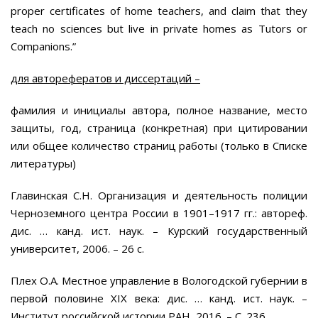
proper certificates of home teachers, and claim that they
teach no sciences but live in private homes as Tutors or
Companions.”
для авторефератов и диссертаций –
фамилия и инициалы автора, полное название, место
защиты, год, страница (конкретная) при цитировании
или общее количество страниц работы (только в Списке
литературы)
Главинская С.Н. Организация и деятельность полиции
Черноземного центра России в 1901–1917 гг.: автореф.
дис. … канд. ист. наук. – Курский государственный
университет, 2006. – 26 с.
Плех О.А. Местное управление в Вологодской губернии в
первой половине XIX века: дис. … канд. ист. наук. –
Институт российской истории РАН, 2016. – С. 236.