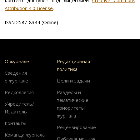
Контент доступен под лицензией
Creative Commons
Attribution 4.0 License
.
ISSN 2587-8344 (Online)
О журнале
Редакционная
политика
Сведения
о журнале
Цели и задачи
Редколлегия
Разделы и
тематические
Учредитель/
приоритеты
Издатель
журнала
Контакты
Рецензирование
Команда журнала
Публикационная