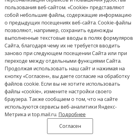
пользования веб-сайтом. «Cookie» представляют
собой небольшие файлы, содержащие информацию
о предыдущих посещениях веб-сайта. Cookie-файлы
Отправить
позволяют, например, сохранить единожды
выполненные текстовые вводы в полях формуляров
Сайта, благодаря чему их не требуется вводить
заново при следующем посещении Сайта или при
16+
© 2026 Historia provinciae – журнал
переходе между отдельными функциями Сайта.
региональной истории
Череповецкий
Продолжая использовать наш сайт и нажимая на
Государственный Университет
кнопку «Согласен», вы даете согласие на обработку
файлов cookie. Если вы не хотите использовать
Контент доступен под лицензией
файлы «cookie», измените настройки своего
Creative Commons Attribution 4.0
браузера. Также сообщаем о том, что на сайте
License
используются сервисы веб-аналитики Яндекс-
.
Метрика и top.mail.ru.
Подробнее
Согласен