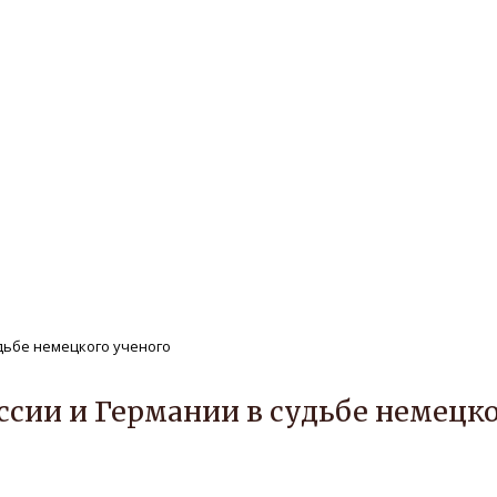
ле
Редакционная политика
Авторам
нтам
Публикации
Архив
Защита персональных дан
РЕГИОНАЛЬНОЙ ИСТОРИИ Т
удьбе немецкого ученого
ссии и Германии в судьбе немецк