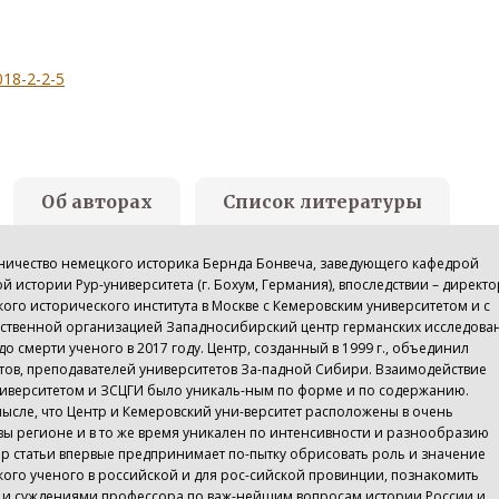
018-2-2-5
Об авторах
Список литературы
дничество немецкого историка Бернда Бонвеча, заведующего кафедрой
 истории Рур-университета (г. Бохум, Германия), впоследствии – директо
ого исторического института в Москве с Кемеровским университетом и с
твенной организацией Западносибирский центр германских исследова
 до смерти ученого в 2017 году. Центр, созданный в 1999 г., объединил
тов, преподавателей университетов За-падной Сибири. Взаимодействие
ниверситетом и ЗСЦГИ было уникаль-ным по форме и по содержанию.
ысле, что Центр и Кемеровский уни-верситет расположены в очень
вы регионе и в то же время уникален по интенсивности и разнообразию
ор статьи впервые предпринимает по-пытку обрисовать роль и значение
ого ученого в российской и для рос-сийской провинции, познакомить
и и суждениями профессора по важ-нейшим вопросам истории России и