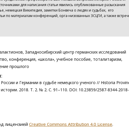
Источниками для написания статьи явились опубликованные разыскания
ье, немецкая Википедия, заметки Бонвеча о людях и судьбах, его
тьи по материалам конференций, орга-низованных ЗСЦГИ, а также встреч
Галактионов, Западносибирский центр германских исследований
тво, конференция, «школа», учебное пособие, тоталитаризм,
ение прошлого
:
России и Германии в судьбе немецкого ученого // Historia Provinc
стории. 2018. Т. 2. № 2. С. 91–110. DOI: 10.23859/2587-8344-2018-
под лицензией
Creative Commons Attribution 4.0 License
.