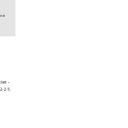
и и
iae –
2-2-5.