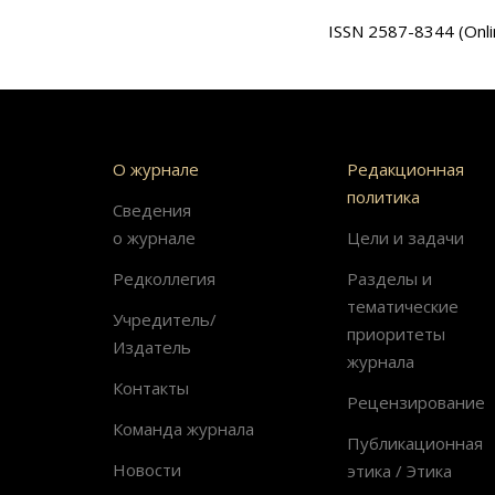
ISSN 2587-8344 (Onli
О журнале
Редакционная
политика
Сведения
о журнале
Цели и задачи
Редколлегия
Разделы и
тематические
Учредитель/
приоритеты
Издатель
журнала
Контакты
Рецензирование
Команда журнала
Публикационная
Новости
этика / Этика