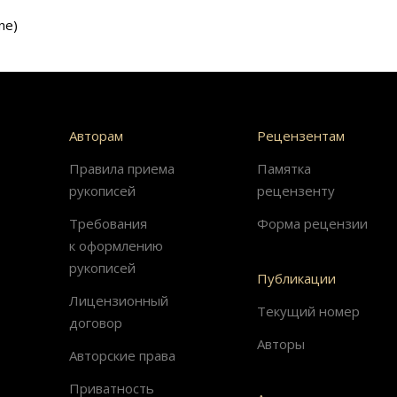
ne)
Авторам
Рецензентам
Правила приема
Памятка
рукописей
рецензенту
Требования
Форма рецензии
к оформлению
рукописей
Публикации
Лицензионный
Текущий номер
договор
Авторы
Авторские права
Приватность