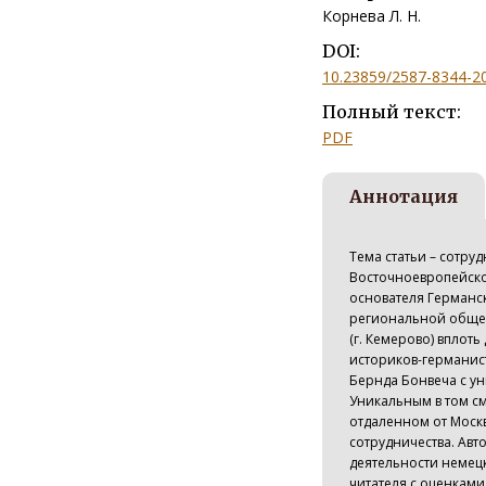
Корнева Л. Н.
DOI:
10.23859/2587-8344-2
Полный текст:
PDF
Аннотация
Тема статьи – сотру
Восточноевропейской
основателя Германск
региональной общес
(г. Кемерово) вплоть
историков-германис
Бернда Бонвеча с у
Уникальным в том см
отдаленном от Моск
сотрудничества. Авт
деятельности немецк
читателя с оценкам