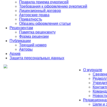
Правила приема рукописей
Требования к оформлению рукописей
Лицензионный договор
Авторские права
Приватность
Образец оформления статьи
Рецензентам
Памятка рецензенту
Форма рецензии
Публикации
Текущий номер
Авторы
Архив
Защита персональных данных
О журнале
Сведен
Редколл
Учредит
Контакт
Команд
Новост
Редакционна
Цели и 