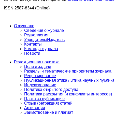
ISSN 2587-8344 (Online)
О журнале
Сведения о журнале
Редколлегия
Учредитель/Издатель
Контакты
Команда журнала
Новости
Редакционная политика
Цели и задачи
Разделы и тематические приоритеты журнала
Рецензирование
Публикационная этика / Этика научных публик
Индексирование
Политика открытого доступа
Политика раскрытия (и конфликты интересов)
Плата за публикацию
Отзыв (ретракция) статей
Архивация
Заимствование и плагиат