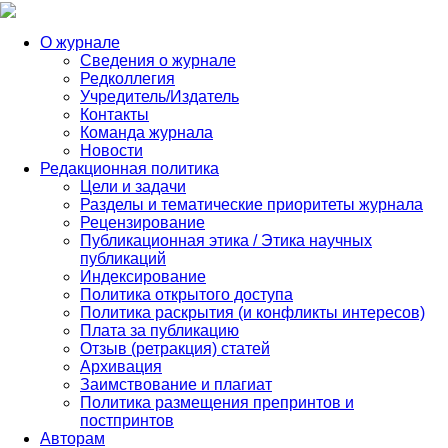
О журнале
Сведения о журнале
Редколлегия
Учредитель/Издатель
Контакты
Команда журнала
Новости
Редакционная политика
Цели и задачи
Разделы и тематические приоритеты журнала
Рецензирование
Публикационная этика / Этика научных
публикаций
Индексирование
Политика открытого доступа
Политика раскрытия (и конфликты интересов)
Плата за публикацию
Отзыв (ретракция) статей
Архивация
Заимствование и плагиат
Политика размещения препринтов и
постпринтов
Авторам