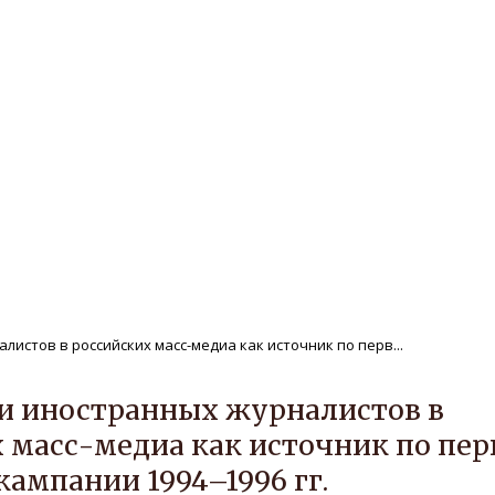
ле
Редакционная политика
Авторам
нтам
Публикации
Архив
Защита персональных дан
РЕГИОНАЛЬНОЙ ИСТОРИИ Т
истов в российских масс-медиа как источник по перв...
и иностранных журналистов в
 масс-медиа как источник по пер
кампании 1994–1996 гг.