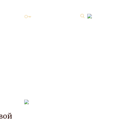
Личный кабинет
ных
ISSN 2587-8344 Online
.2 №3
вой