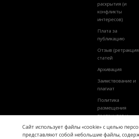
раскрытия (и
конфликты
интересов)
Плата за
публикацию
Отзыв (ретракция
статей
Архивация
Заимствование и
плагиат
Политика
размещения
препринтов и
постпринтов
Сайт использует файлы «cookie» с целью перс
представляют собой небольшие файлы, содер