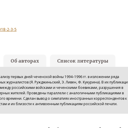
018-2-3-5
Об авторах
Список литературы
ализу первых дней чеченской войны 1994–1996 гг. в изложении ряда
ых журналистов (Я. Ружджиньский, Э. Ливен, Ф. Кукурина). В их публикаци
 между российскими войсками и чеченскими боевиками, разрушения в
ирных жителей. Проведены параллели с аналогичными публикациями в
ого времени. Сделан вывод о симпатиях иностранных корреспондентов к
там и их близости к антивоенным публикациям российской печати.