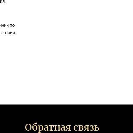
ия,
чник по
истории.
Обратная связь