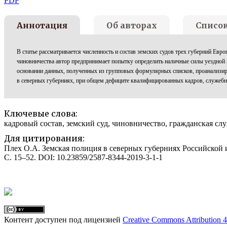
PDF
Аннотация
Об авторах
Списо
В статье рассматривается численность и состав земских судов трех губерний Евр
чиновничества автор предпринимает попытку определить наличные силы уездной п
основании данных, полученных из групповых формулярных списков, проанализир
в северных губерниях, при общем дефиците квалифицированных кадров, служебны
Ключевые слова:
кадровый состав, земский суд, чиновничество, гражданская сл
Для цитирования:
Плех О.А. Земская полиция в северных губерниях Российской имп
С. 15–52. DOI: 10.23859/2587-8344-2019-3-1-1
Контент доступен под лицензией
Creative Commons Attribution 4