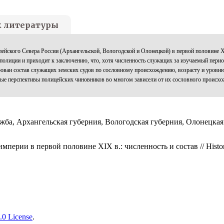
к литературы
опейского Севера России (Архангельской, Вологодской и Олонецкой) в первой половине 
олиции и приходит к заключению, что, хотя численность служащих за изучаемый период 
ован состав служащих земских судов по сословному происхождению, возрасту и уровню
е перспективы полицейских чиновников во многом зависели от их сословного происхож
ужба, Архангельская губерния, Вологодская губерния, Олонецка
ерии в первой половине XIX в.: численность и состав // Histori
.0 License
.