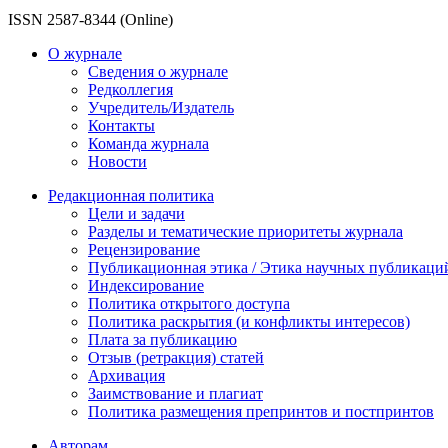
ISSN 2587-8344 (Online)
О журнале
Сведения о журнале
Редколлегия
Учредитель/Издатель
Контакты
Команда журнала
Новости
Редакционная политика
Цели и задачи
Разделы и тематические приоритеты журнала
Рецензирование
Публикационная этика / Этика научных публикаци
Индексирование
Политика открытого доступа
Политика раскрытия (и конфликты интересов)
Плата за публикацию
Отзыв (ретракция) статей
Архивация
Заимствование и плагиат
Политика размещения препринтов и постпринтов
Авторам