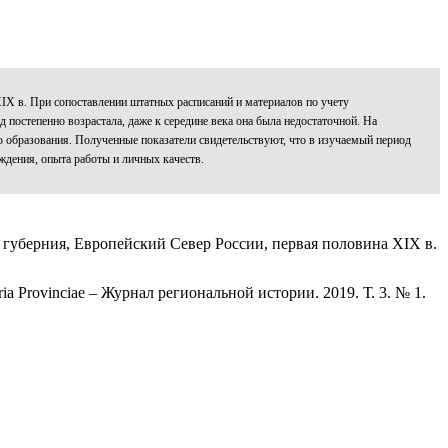
XIX в. При сопоставлении штатных расписаний и материалов по учету
постепенно возрастала, даже к середине века она была недостаточной. На
 образования. Полученные показатели свидетельствуют, что в изучаемый период
дения, опыта работы и личных качеств.
я губерния, Европейский Север России, первая половина XIX в.
a Provinciae – Журнал региональной истории. 2019. Т. 3. № 1.