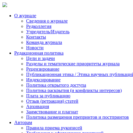
О журнале
Сведения о журнале
Редколлегия
Учредитель/Издатель
Контакты
Команда журнала
Новости
Редакционная политика
Цели и задачи
Разделы и тематические приоритеты журнала
Рецензирование
Публикационная этика / Этика научных публикаци
Индексирование
Политика открытого доступа
Политика раскрытия (и конфликты интересов)
Плата за публикацию
Отзыв (ретракция) статей
Архивация
Заимствование и плагиат
Политика размещения препринтов и постпринтов
Авторам
Правила приема рукописей