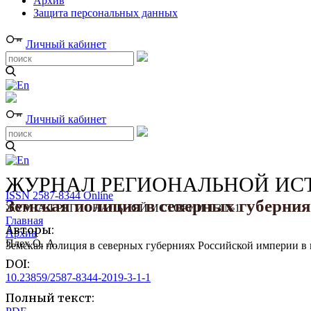
Архив
Защита персональных данных
Личный кабинет
Личный кабинет
ЖУРНАЛ РЕГИОНАЛЬНОЙ ИСТ
ISSN 2587-8344 Online
Земская полиция в северных губерниях
ЖУРНАЛ РЕГИОНАЛЬНОЙ ИСТОРИИ Т.3 №1
Главная
Авторы:
Архив
Плех О. А.
Земская полиция в северных губерниях Российской империи в 
DOI:
10.23859/2587-8344-2019-3-1-1
Полный текст: