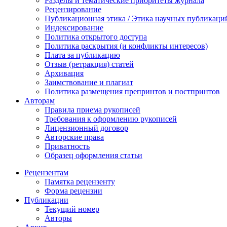
Разделы и тематические приоритеты журнала
Рецензирование
Публикационная этика / Этика научных публикаци
Индексирование
Политика открытого доступа
Политика раскрытия (и конфликты интересов)
Плата за публикацию
Отзыв (ретракция) статей
Архивация
Заимствование и плагиат
Политика размещения препринтов и постпринтов
Авторам
Правила приема рукописей
Требования к оформлению рукописей
Лицензионный договор
Авторские права
Приватность
Образец оформления статьи
Рецензентам
Памятка рецензенту
Форма рецензии
Публикации
Текущий номер
Авторы