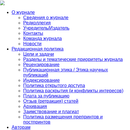
О журнале
Сведения о журнале
Редколлегия
Учредитель/Издатель
Контакты
Команда журнала
Новости
Редакционная политика
Цели и задачи
Разделы и тематические приоритеты журнала
Рецензирование
Публикационная этика / Этика научных
публикаций
Индексирование
Политика открытого доступа
Политика раскрытия (и конфликты интересов)
Плата за публикацию
Отзыв (ретракция) статей
Архивация
Заимствование и плагиат
Политика размещения препринтов и
постпринтов
Авторам