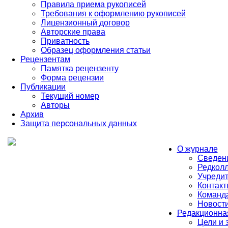
Правила приема рукописей
Требования к оформлению рукописей
Лицензионный договор
Авторские права
Приватность
Образец оформления статьи
Рецензентам
Памятка рецензенту
Форма рецензии
Публикации
Текущий номер
Авторы
Архив
Защита персональных данных
О журнале
Сведен
Редколл
Учредит
Контакт
Команд
Новост
Редакционна
Цели и 