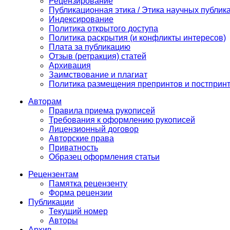
Рецензирование
Публикационная этика / Этика научных публик
Индексирование
Политика открытого доступа
Политика раскрытия (и конфликты интересов)
Плата за публикацию
Отзыв (ретракция) статей
Архивация
Заимствование и плагиат
Политика размещения препринтов и постприн
Авторам
Правила приема рукописей
Требования к оформлению рукописей
Лицензионный договор
Авторские права
Приватность
Образец оформления статьи
Рецензентам
Памятка рецензенту
Форма рецензии
Публикации
Текущий номер
Авторы
Архив