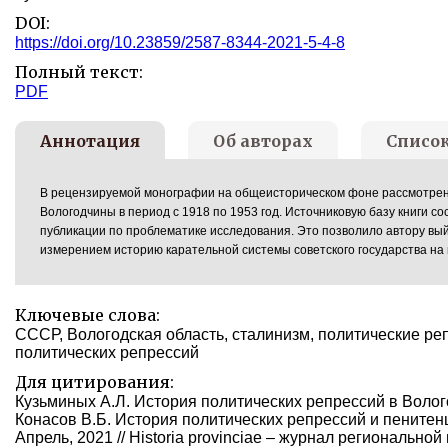
DOI:
https://doi.org/10.23859/2587-8344-2021-5-4-8
Полный текст:
PDF
Аннотация
Об авторах
Списо
В рецензируемой монографии на общеисторическом фоне рассмотрены
Вологодчины в период с 1918 по 1953 год. Источниковую базу книги 
публикации по проблематике исследования. Это позволило автору вый
измерением историю карательной системы советского государства на 
Ключевые слова:
СССР, Вологодская область, сталинизм, политические ре
политических репрессий
Для цитирования:
Кузьминых А.Л. История политических репрессий в Волого
Конасов В.Б. История политических репрессий и пенитенци
Апрель, 2021 // Historia provinciae – журнал региональной 