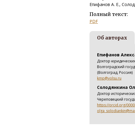
Епифанов А. Е., Солод
Полный текст:
PDF
Об авторах
Епифанов Алекс
Доктор юридических
Волгоградский госуд
(Волгоград, Россия)
kmp@volsu.ru
Солодянкина Ол
Доктор исторически
Череповецкий госуда
https://orcid.org/000
olga_solodiankin@mai