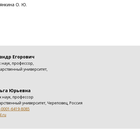
янкина О. Ю.
андр Егорович
 наук, профессор,
арственный университет,
ьга Юрьевна
х наук, профессор
рственный университет, Череповец, Россия
0-0001-6419-8085
l.ru