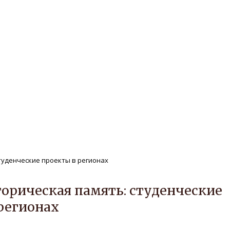
ле
Редакционная политика
Авторам
нтам
Публикации
Архив
Защита персональных дан
РЕГИОНАЛЬНОЙ ИСТОРИИ Т.
студенческие проекты в регионах
торическая память: студенческие
регионах