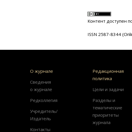
Контент доступен 
ISSN 2587-8344 (Onli
О журнале
Редакционная
политика
Сведения
о журнале
Цели и задачи
Редколлегия
Разделы и
тематические
Учредитель/
приоритеты
Издатель
журнала
Контакты