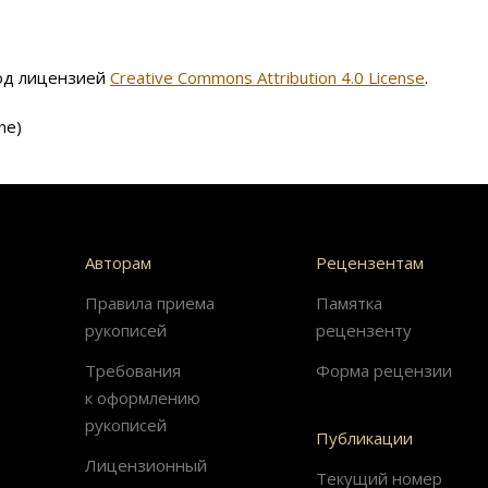
под лицензией
Creative Commons Attribution 4.0 License
.
ne)
Авторам
Рецензентам
Правила приема
Памятка
рукописей
рецензенту
Требования
Форма рецензии
к оформлению
рукописей
Публикации
Лицензионный
Текущий номер