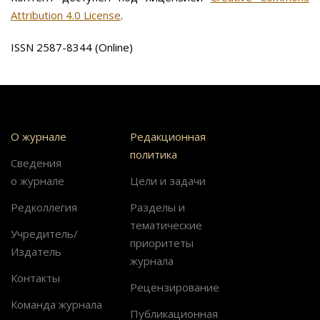
Attribution 4.0 License
.
ISSN 2587-8344 (Online)
О журнале
Редакционная
политика
Сведения
о журнале
Цели и задачи
Редколлегия
Разделы и
тематические
Учредитель/
приоритеты
Издатель
журнала
Контакты
Рецензирование
Команда журнала
Публикационная