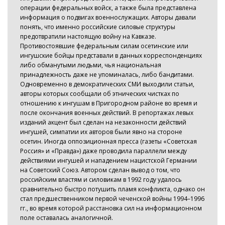
операции федеральных войск, а также была представлена
информация о подвигах военнослужащих. Авторы давали
понять, что именно российские силовые структуры
предотвратили настоящую войну на Кавказе.
Противостоявшие федеральным силам осетинские или
ингушские бойцы представали в данных корреспонденциях
либо обманутыми людьми, чья национальная
принадлежность даже не упоминалась, либо бандитами.
Одновременно в демократических СМИ выходили статьи,
авторы которых сообщали об этнических чистках по
отношению к ингушам в Пригородном районе во время и
после окончания военных действий. В репортажах левых
изданий акцент был сделан на незаконности действий
ингушей, симпатии их авторов были явно на стороне
осетин. Иногда оппозиционная пресса (газеты «Советская
Россия» и «Правда») даже проводила параллели между
действиями ингушей и нападением нацистской Германии
на Советский Союз. Автором сделан вывод о том, что
российским властям и силовикам в 1992 году удалось
сравнительно быстро потушить пламя конфликта, однако он
стал предшественником первой чеченской войны 1994–1996
гг., во время которой расстановка сил на информационном
поле оставалась аналогичной.