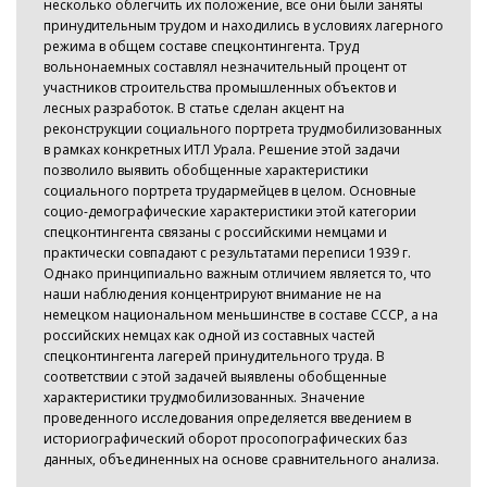
несколько облегчить их положение, все они были заняты
принудительным трудом и находились в условиях лагерного
режима в общем составе спецконтингента. Труд
вольнонаемных составлял незначительный процент от
участников строительства промышленных объектов и
лесных разработок. В статье сделан акцент на
реконструкции социального портрета трудмобилизованных
в рамках конкретных ИТЛ Урала. Решение этой задачи
позволило выявить обобщенные характеристики
социального портрета трудармейцев в целом. Основные
социо-демографические характеристики этой категории
спецконтингента связаны с российскими немцами и
практически совпадают с результатами переписи 1939 г.
Однако принципиально важным отличием является то, что
наши наблюдения концентрируют внимание не на
немецком национальном меньшинстве в составе СССР, а на
российских немцах как одной из составных частей
спецконтингента лагерей принудительного труда. В
соответствии с этой задачей выявлены обобщенные
характеристики трудмобилизованных. Значение
проведенного исследования определяется введением в
историографический оборот просопографических баз
данных, объединенных на основе сравнительного анализа.