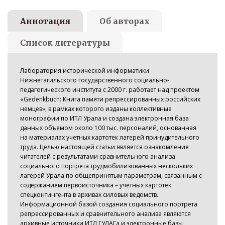
Аннотация
Об авторах
Список литературы
Лаборатория исторической информатики
Нижнетагильского государственного социально-
педагогического института с 2000 г. работает над проектом
«Gedenkbuch: Книга памяти репрессированных российских
немцев», в рамках которого изданы коллективные
монографии по ИТЛ Урала и создана электронная база
данных объемом около 100 тыс. персоналий, основанная
на материалах учетных картотек лагерей принудительного
труда. Целью настоящей статьи является ознакомление
читателей с результатами сравнительного анализа
социального портрета трудмобилизованных нескольких
лагерей Урала по общепринятым параметрам, связанным с
содержанием первоисточника – учетных картотек
спецконтингента в архивах силовых ведомств.
Информационной базой создания социального портрета
репрессированных и сравнительного анализа являются
архивные источники ИТЛ ГУЛАГа и электронные базы