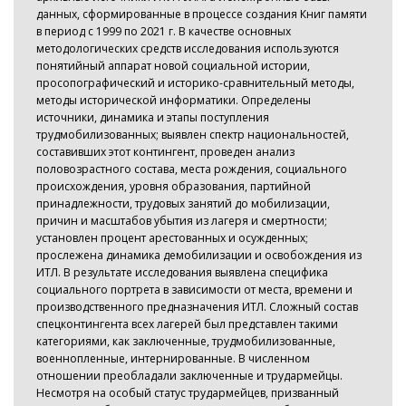
данных, сформированные в процессе создания Книг памяти
в период с 1999 по 2021 г. В качестве основных
методологических средств исследования используются
понятийный аппарат новой социальной истории,
просопографический и историко-сравнительный методы,
методы исторической информатики. Определены
источники, динамика и этапы поступления
трудмобилизованных; выявлен спектр национальностей,
составивших этот контингент, проведен анализ
половозрастного состава, места рождения, социального
происхождения, уровня образования, партийной
принадлежности, трудовых занятий до мобилизации,
причин и масштабов убытия из лагеря и смертности;
установлен процент арестованных и осужденных;
прослежена динамика демобилизации и освобождения из
ИТЛ. В результате исследования выявлена специфика
социального портрета в зависимости от места, времени и
производственного предназначения ИТЛ. Сложный состав
спецконтингента всех лагерей был представлен такими
категориями, как заключенные, трудмобилизованные,
военнопленные, интернированные. В численном
отношении преобладали заключенные и трудармейцы.
Несмотря на особый статус трудармейцев, призванный