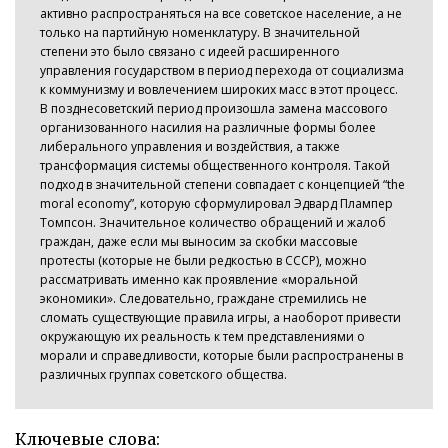
активно распространяться на все советское население, а не
только на партийную номенклатуру. В значительной
степени это было связано с идеей расширенного
управления государством в период перехода от социализма
к коммунизму и вовлечением широких масс в этот процесс.
В позднесоветский период произошла замена массового
организованного насилия на различные формы более
либерального управления и воздействия, а также
трансформация системы общественного контроля. Такой
подход в значительной степени совпадает с концепцией “the
moral economy”, которую сформулировал Эдвард Плампер
Томпсон. Значительное количество обращений и жалоб
граждан, даже если мы выносим за скобки массовые
протесты (которые не были редкостью в СССР), можно
рассматривать именно как проявление «моральной
экономики». Следовательно, граждане стремились не
сломать существующие правила игры, а наоборот привести
окружающую их реальность к тем представлениями о
морали и справедливости, которые были распространены в
различных группах советского общества.
Ключевые слова: