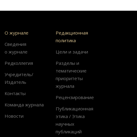
О журнале
Редакционная
политика
Сведения
о журнале
Цели и задачи
Редколлегия
Разделы и
тематические
Учредитель/
приоритеты
Издатель
журнала
Контакты
Рецензирование
Команда журнала
Публикационная
Новости
этика / Этика
научных
публикаций