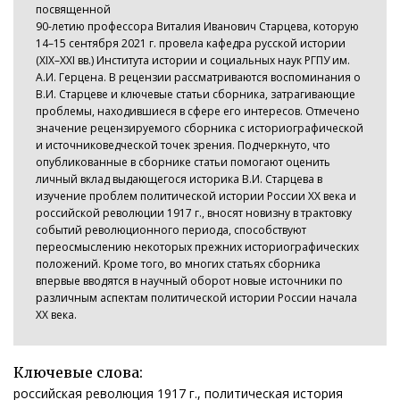
посвященной
90-летию профессора Виталия Иванович Старцева, которую
14–15 сентября 2021 г. провела кафедра русской истории
(XIX–XXI вв.) Института истории и социальных наук РГПУ им.
А.И. Герцена. В рецензии рассматриваются воспоминания о
В.И. Старцеве и ключевые статьи сборника, затрагивающие
проблемы, находившиеся в сфере его интересов. Отмечено
значение рецензируемого сборника с историографической
и источниковедческой точек зрения. Подчеркнуто, что
опубликованные в сборнике статьи помогают оценить
личный вклад выдающегося историка В.И. Старцева в
изучение проблем политической истории России XX века и
российской революции 1917 г., вносят новизну в трактовку
событий революционного периода, способствуют
переосмыслению некоторых прежних историографических
положений. Кроме того, во многих статьях сборника
впервые вводятся в научный оборот новые источники по
различным аспектам политической истории России начала
XX века.
Ключевые слова:
российская революция 1917 г., политическая история