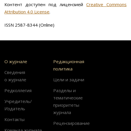
Контент доступен под лицензией
Creative Commons
Attribution 4.0 License
.
ISSN 2587-8344 (Online)
О журнале
Редакционная
политика
Сведения
о журнале
Цели и задачи
Редколлегия
Разделы и
тематические
Учредитель/
приоритеты
Издатель
журнала
Контакты
Рецензирование
Команда журнала