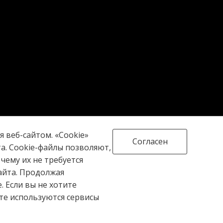
 веб-сайтом. «Cookie»
Согласен
. Cookie-файлы позволяют,
чему их не требуется
16+
айта. Продолжая
. Если вы не хотите
йте используются сервисы