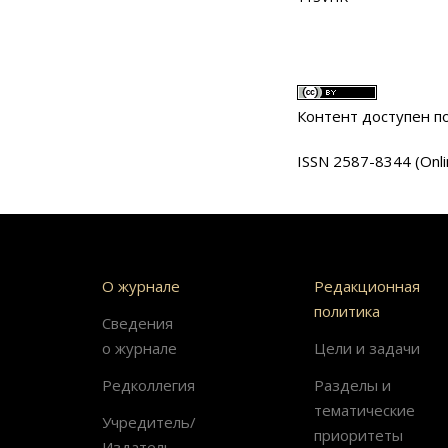
Контент доступен 
ISSN 2587-8344 (Onli
О журнале
Редакционная
политика
Сведения
о журнале
Цели и задачи
Редколлегия
Разделы и
тематические
Учредитель/
приоритеты
Издатель