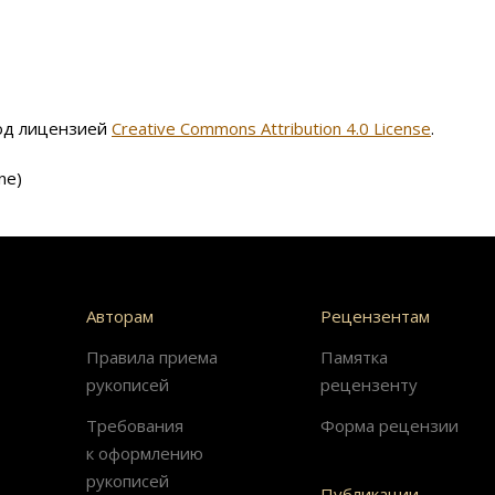
под лицензией
Creative Commons Attribution 4.0 License
.
ne)
Авторам
Рецензентам
Правила приема
Памятка
рукописей
рецензенту
Требования
Форма рецензии
к оформлению
рукописей
Публикации