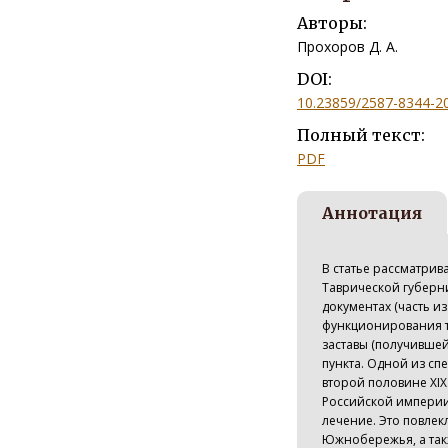
Авторы:
Прохоров Д. А.
DOI:
10.23859/2587-8344-2
Полный текст:
PDF
Аннотация
В статье рассматрив
Таврической губерни
документах (часть и
функционирования т
заставы (получивше
пункта. Одной из сп
второй половине XIX
Российской империи
лечение. Это повлек
Южнобережья, а так