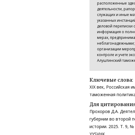
расположенные здес
деятельности, рапо
служащих и иные ма
указанных инстанци
деловой переписки 
информация о полно
мерах, предпринима
неблагонадежными; 
организации меропр
контроле и учете э
Алуштинский таможе
Ключевые слова:
XIX век, Российская 
таможенная политика
Для цитирования
Прохоров Д.А. Деяте
губернии во второй по
истории. 2025. Т. 9, №
YYSVHK