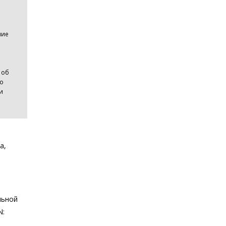
ние
 об
 о
и
а,
альной
N: