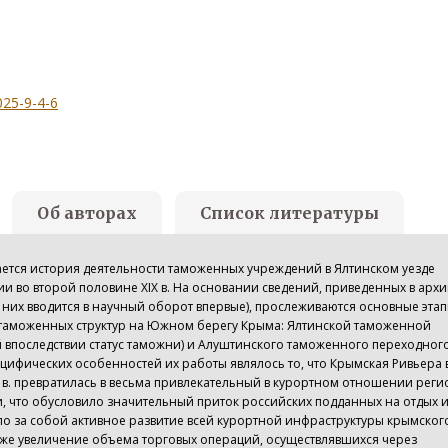
025-9-4-6
Об авторах
Список литературы
ается история деятельности таможенных учреждений в Ялтинском уезде
и во второй половине XIX в. На основании сведений, приведенных в арх
з них вводится в научный оборот впервые), прослеживаются основные эта
аможенных структур на Южном берегу Крыма: Ялтинской таможенной
й впоследствии статус таможни) и Алуштинского таможенного переходног
ецифических особенностей их работы являлось то, что Крымская Ривьера 
 в. превратилась в весьма привлекательный в курортном отношении реги
, что обусловило значительный приток российских подданных на отдых 
ло за собой активное развитие всей курортной инфраструктуры крымског
же увеличение объема торговых операций, осуществлявшихся через