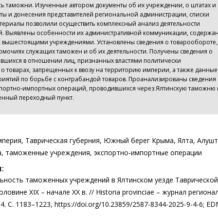
ь таможни. Изученные автором документы об их учреждении, о штатах и
рты и донесения представителей региональной администрации, списки
териалы позволили осуществить комплексный анализ деятельности
й. Выявлены особенности их административной коммуникации, содержа
с вышестоящими учреждениями. Установлены сведения о товарообороте,
мочиях служащих таможен и об их деятельности. Получены сведения о
вшихся в отношении лиц, признанных властями политически
о товарах, запрещенных к ввозу на территорию империи, а также данные
иятий по борьбе с контрабандой товаров. Проанализированы сведения
кспортно-импортных операций, проводившихся через Ялтинскую таможню 
нный переходный пункт.
империя, Таврическая губерния, Южный берег Крыма, Ялта, Алушт
, таможенные учреждения, экспортно-импортные операции
:
льность таможенных учреждений в Ялтинском уезде Таврической
ловине XIX – начале XX в. // Historia provinciae – журнал регион
 4. С. 1183–1223, https://doi.org/10.23859/2587-8344-2025-9-4-6; ED