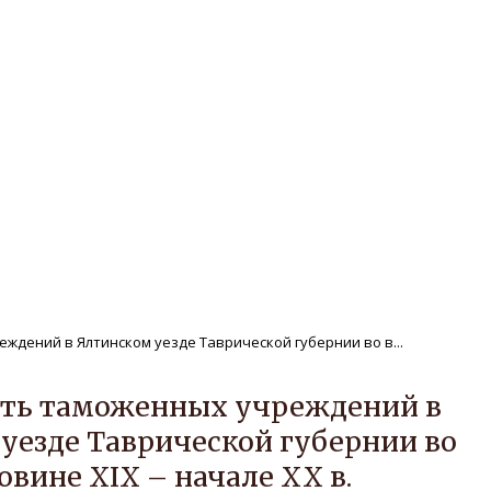
ле
Редакционная политика
Авторам
нтам
Публикации
Архив
Защита персональных дан
РЕГИОНАЛЬНОЙ ИСТОРИИ Т
ждений в Ялтинском уезде Таврической губернии во в...
сть таможенных учреждений в
уезде Таврической губернии во
овине XIX – начале XX в.