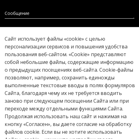
Сообщение
Прикрепить файл
Сайт использует файлы «cookie» с целью
персонализации сервисов и повышения удобства
пользования веб-сайтом. «Cookie» представляют
собой небольшие файлы, содержащие информацию
Отправить
о предыдущих посещениях веб-сайта. Cookie-файлы
позволяют, например, сохранить единожды
выполненные текстовые вводы в полях формуляров
Сайта, благодаря чему их не требуется вводить
16+
© 2026 Historia provinciae – журнал
заново при следующем посещении Сайта или при
региональной истории
Череповецкий
переходе между отдельными функциями Сайта.
Государственный Университет
Продолжая использовать наш сайт и нажимая на
кнопку «Согласен», вы даете согласие на обработку
Контент доступен под лицензией
файлов cookie. Если вы не хотите использовать
Creative Commons Attribution 4.0