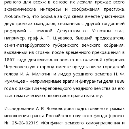
равного для всех»: в основе их лежали прежде всего
экономические интересы и соображения престижа.
Любопытно, что борьба за суд свела вместе участников
двух громких скандалов, связанных с другой тогдашней
реформой – земской. Депутатом от Устюжны стал,
например, граф А. П. Шувалов, бывший председатель
санкт-петербургского губернского земского собрания,
высланный из страны после временного прекращения в
1867 году деятельности земств в столичной губернии.
Череповецкую сторону вместе представляли городской
голова И. А. Милютин и лидер уездного земства Н. Ф.
Румянцев – непримиримые враги и фигуранты дела 1888
года о закрытии череповецкого уездного земства за его
«систематическую оппозицию» правительству.
Исследование А. В. Всеволодова подготовлено в рамках
исполнения гранта Российского научного фонда (проект
№ 25-28-02319 «Конфликт земского самоуправления и