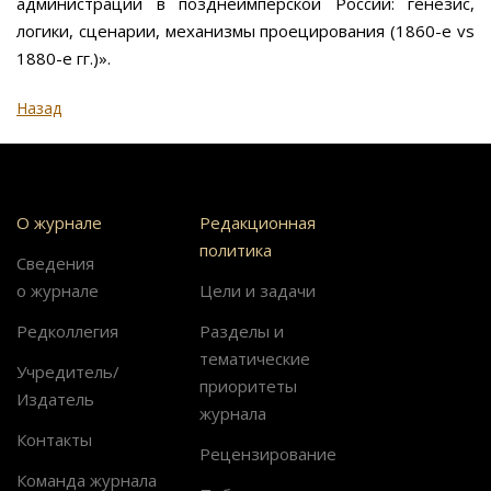
администрации в позднеимперской России: генезис,
логики, сценарии, механизмы проецирования (1860-е vs
1880-е гг.)».
Назад
О журнале
Редакционная
политика
Сведения
о журнале
Цели и задачи
Редколлегия
Разделы и
тематические
Учредитель/
приоритеты
Издатель
журнала
Контакты
Рецензирование
Команда журнала