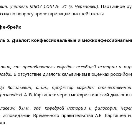
вич, учитель МБОУ СОШ № 31 (г. Череповец)
. Партийное ру
уссия по вопросу пролетаризации высшей школы
офе-брейк
ль 5.
Диалог: конфессиональные и межконфессиональн
овна, ст. преподаватель кафедры всеобщей истории и мир
логда).
В отсутствие диалога: кальвинизм в оценках российски
др Васильевич,
д.и.н.,
профессор кафедры отечественной
розаводск).
А. В. Карташев: через межхристианский диалог к
лаевич, д.и.н., зав. кафедрой истории и философии Чере
р исповеданий Временного правительства А.В. Карташев и
га.