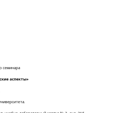
о семинара
ские аспекты»
ц
университета.
ет, учебно-лабораторный корпус № 3, ауд. 215.