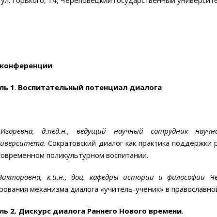
 конференции
.
ль 1
.
Воспитательный потенциал диалога
горевна, д.пед.н.,
ведущий научный сотрудник научно
ниверситета
.
Сократовский диалог как практика поддержки 
современном поликультурном воспитании.
Викторовна, к.и.н., доц. кафедры истории и философии Ч
ования механизма диалога «учитель-ученик» в православн
ль 2. Дискурс диалога Раннего Нового времени
.