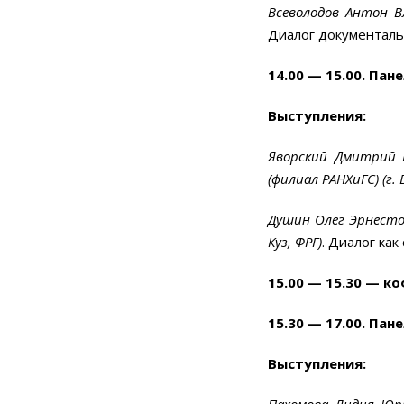
Всеволодов Антон Вл
Диалог документаль
14.00
—
15.00. Пане
Выступления:
Яворский Дмитрий Р
(филиал РАНХиГС) (г. 
Душин Олег Эрнестов
Куз, ФРГ)
. Диалог ка
15.00
—
15.30 — ко
15.30
—
17.00. Пан
Выступления:
Пахомова Лидия Юрь