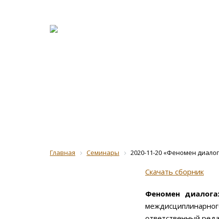
О журна
Рецензе
Прогр
Главная
Семинары
2020-11-20 «Феномен диало
Скачать сборник
Феномен диалога
междисциплинарног
ответственный редак