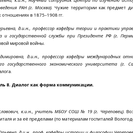
едения РАН (г. Москва).
Чужие территории как предмет ди
их отношениях в
1875–1908 гг.
ьевна, д.и.н., профессор кафедры теории и практики управ
ва и государственной службы
при Президенте РФ (г. Пермь
рвой мировой войны.
димировна, д.и.н., профессор кафедры международных от
ого государственного экономического университета (г. С
лога.
нель 8. Диалог как форма коммуникации.
лавович, к.и.н., учитель МБОУ СОШ № 19 (г. Череповец)
. В
италя и за её пределами (по материалам госпиталей Вологод
рьевна, д.и.н., проф. кафедры истории и философии Черепо