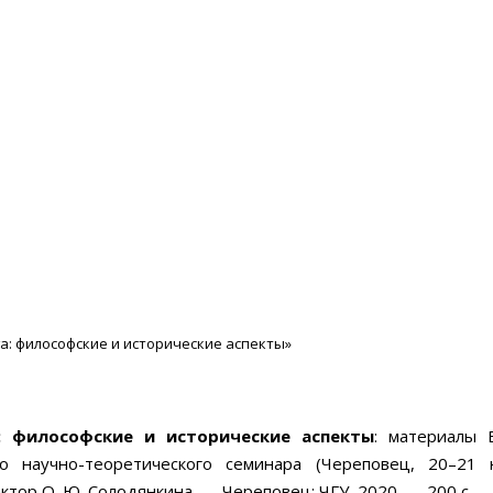
ле
Редакционная политика
Авторам
нтам
Публикации
Архив
Защита персональных дан
амма семинара 20.1
га: философские и исторические аспекты»
: философские и исторические аспекты
: материалы 
о научно-теоретического семинара (Череповец,
20–21
н
тор О. Ю. Солодянкина. — Череповец: ЧГУ, 2020. — 200 с.