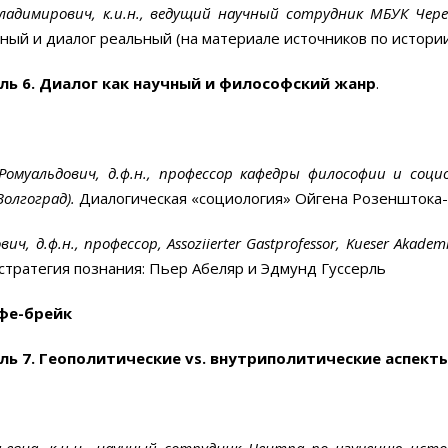
адимирович, к.и.н., ведущий научный сотрудник МБУК Череп
ный и диалог реальный (на материале источников по истории
ль 6.
Диалог как научный и философский жанр
.
омуальдович, д.ф.н., профессор кафедры философии и соц
Волгоград).
Диалогическая «социология» Ойгена Розенштока-
ич, д.ф.н., профессор,
Assoziierter Gastprofessor, Kueser Akadem
к стратегия познания: Пьер Абеляр и Эдмунд Гуссерль
фе-брейк
ель 7. Геополитические
vs
. внутриполитические аспекты
евна, к.и.н., научный сотрудник Центра по изучению ист