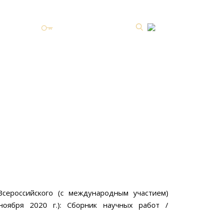
Личный кабинет
ных
ISSN 2587-8344 Online
1.2020
Всероссийского (с международным участием)
оября 2020 г.): Сборник научных работ /