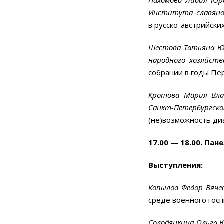
Института славянов
в русско-австрийск
Шестова Татьяна Юр
народного хозяйст
собрании в годы Пе
Кротова Мария Вла
Санкт-Петербургск
(не)возможность диа
17.00 — 18.00. Па
Выступления:
Копылов Федор Вячес
среде военного госп
Солодянкина Ольга Ю