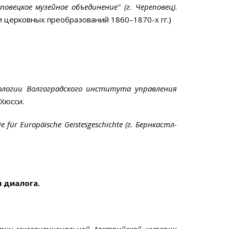
овецкое музейное объединение" (г. Череповец)
.
 церковных преобразований 1860–1870-х гг.)
иологии Волгоградского института управления
Хюсси.
ie für Europäische Geistesgeschichte (г. Бернкастл-
 диалога.
ории многонациональной Австрийской империи