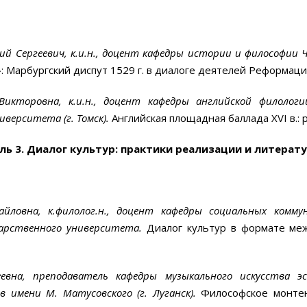
ий Сергеевич, к.и.н., доцент кафедры истории и философии
: Марбургский диспут 1529 г. в диалоге деятелей Реформаци
Викторовна, к.и.н., доцент
кафедры английской филолог
иверситета (г. Томск).
Английская площадная баллада XVI в.:
ль 3.
Диалог культур: практики реализации и литерат
айловна, к.филолог.н., доцент кафедры социальных ком
дарственного университета.
Диалог культур в формате ме
евна, преподаватель кафедры музыкального искусства эс
в имени М. Матусовского (г. Луганск).
Философское монте