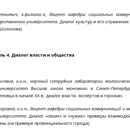
вгеньевич, к.филолог.н, доцент кафедры социальных ком
дарственного университета.
Диалог культур и его отражение
Шолохова).
ель 4. Диалог власти и общества
совна, к.и.н.,
научный сотрудник
лаборатории экологическ
 университет Высшая школа экономики в Санкт-Петербу
овца в начале XX в.: диалог власти, экспертов и горожан.
оровна, к.и.н., доцент кафедры социальных коммуникаций и
ниверситета
. Диалог «своих» и «чужих»: примеры взаимоде
ны (на примере провинциального города)