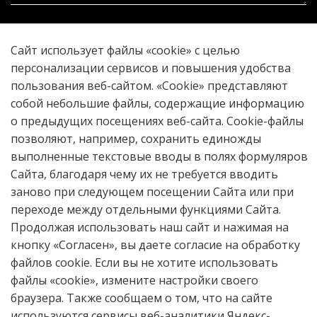
Прикрепить файл
Сайт использует файлы «cookie» с целью
персонализации сервисов и повышения удобства
пользования веб-сайтом. «Cookie» представляют
собой небольшие файлы, содержащие информацию
Отправить
о предыдущих посещениях веб-сайта. Cookie-файлы
позволяют, например, сохранить единожды
выполненные текстовые вводы в полях формуляров
Сайта, благодаря чему их не требуется вводить
16+
© 2026 Historia provinciae – журнал
заново при следующем посещении Сайта или при
региональной истории
Череповецкий
переходе между отдельными функциями Сайта.
Государственный Университет
Продолжая использовать наш сайт и нажимая на
кнопку «Согласен», вы даете согласие на обработку
Контент доступен под лицензией
файлов cookie. Если вы не хотите использовать
Creative Commons Attribution 4.0
файлы «cookie», измените настройки своего
License
браузера. Также сообщаем о том, что на сайте
.
используются сервисы веб-аналитики Яндекс-