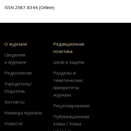
ISSN 2587-8344 (Online)
О журнале
Редакционная
политика
Сведения
о журнале
Цели и задачи
Редколлегия
Разделы и
тематические
Учредитель/
приоритеты
Издатель
журнала
Контакты
Рецензирование
Команда журнала
Публикационная
Новости
этика / Этика
научных