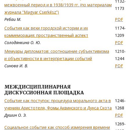
1132-
межвоенный период и в 1938/1939 гг. (по материалам
1173
журнала “Magyar Cserkész”)
Ребаи М.
PDF
События как вехи городской истории и их
1174-
коммеморация: пространственный аспект
1209
Солодянкина О. Ю.
PDF
Мемуары дипломатов: соотношение субъективизма
1210-
и объективности в интерпретации событий
1244
Синова И. В.
PDF
МЕЖДИСЦИПЛИНАРНАЯ
ДИСКУССИОННАЯ ПЛОЩАДКА
Событие как поступок: процедура морального акта в
1246-
учениях Аристотеля, Фомы Аквинского и Дунса Скота
1268
Душин О. Э.
PDF
1269-
Социальное событие как способ измерения времени