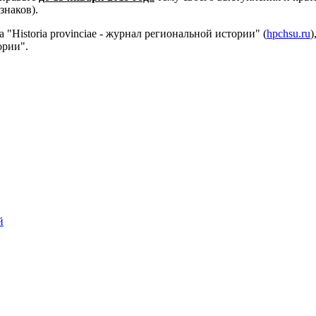
знаков).
"Historia provinciae - журнал региональной истории" (
hpchsu.ru
)
ории".
й