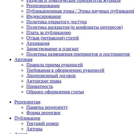
Разделы и тематические приоритеты журнала
Рецензирование
Публикационная этика / Этика научных публикаци
Индексирование
Политика открытого доступа
Политика раскрытия (и конфликты интересов)
Плата за публикацию
Отзыв (ретракция) статей
Архивация
Заимствование и плагиат
Политика размещения препринтов и постпринтов
Авторам
Правила приема рукописей
Требования к оформлению рукописей
Лицензионный договор
Авторские права
Приватность
Образец оформления статьи
Рецензентам
Памятка рецензенту
Форма рецензии
Публикации
Текущий номер
Авторы