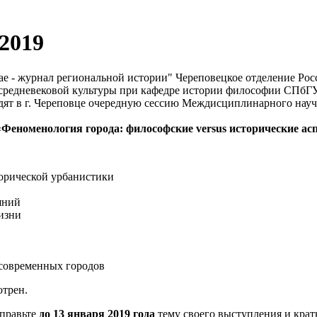
2019
ciae - журнал региональной истории" Череповецкое отделение Ро
средневековой культуры при кафедре истории философии СПбГ
ят в г. Череповце очередную сессию Междисциплинарного науч
«
Феноменология города: философские versus исторические ас
орической урбанистики
яний
изни
 современных городов
отрен.
тправьте
до 13 января 2019 года
тему своего выступления и крат