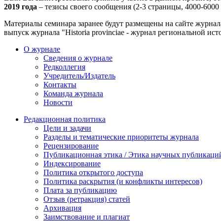
2019 года
– тезисы своего сообщения (2-3 страницы, 4000-6000 
Материалы семинара заранее будут размещены на сайте журнала 
выпуск журнала "Historia provinciae - журнал региональной ист
О журнале
Сведения о журнале
Редколлегия
Учредитель/Издатель
Контакты
Команда журнала
Новости
Редакционная политика
Цели и задачи
Разделы и тематические приоритеты журнала
Рецензирование
Публикационная этика / Этика научных публикаци
Индексирование
Политика открытого доступа
Политика раскрытия (и конфликты интересов)
Плата за публикацию
Отзыв (ретракция) статей
Архивация
Заимствование и плагиат