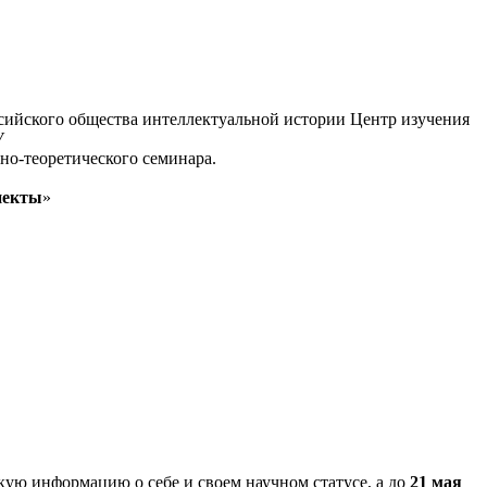
ссийского общества интеллектуальной истории Центр изучения
У
но-теоретического семинара.
пекты
»
кую информацию о себе и своем научном статусе, а до
21 мая