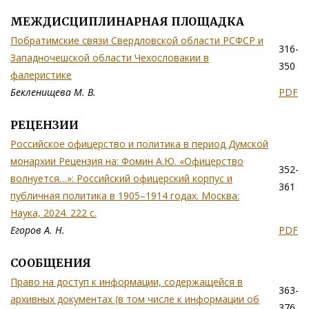
МЕЖДИСЦИПЛИНАРНАЯ ПЛОЩАДКА
Побратимские связи Свердловской области РСФСР и
316-
Западночешской области Чехословакии в
350
фалеристике
Бекленищева М. В.
PDF
РЕЦЕНЗИИ
Российское офицерство и политика в период Думской
монархии Рецензия на: Фомин А.Ю. «Офицерство
352-
волнуется…»: Российский офицерский корпус и
361
публичная политика в 1905–1914 годах. Москва:
Наука, 2024. 222 с.
Егоров А. Н.
PDF
СООБЩЕНИЯ
Право на доступ к информации, содержащейся в
363-
архивных документах (в том числе к информации об
376