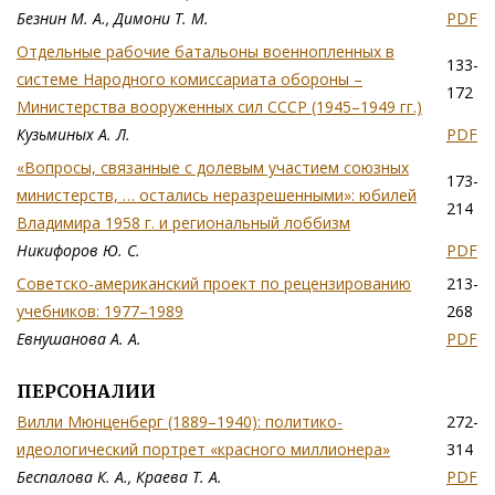
Безнин М. А., Димони Т. М.
PDF
Отдельные рабочие батальоны военнопленных в
133-
системе Народного комиссариата обороны –
172
Министерства вооруженных сил СССР (1945–1949 гг.)
Кузьминых А. Л.
PDF
«Вопросы, связанные с долевым участием союзных
173-
министерств, … остались неразрешенными»: юбилей
214
Владимира 1958 г. и региональный лоббизм
Никифоров Ю. С.
PDF
Советско-американский проект по рецензированию
213-
учебников: 1977–1989
268
Евнушанова А. А.
PDF
ПЕРСОНАЛИИ
Вилли Мюнценберг (1889–1940): политико-
272-
идеологический портрет «красного миллионера»
314
Беспалова К. А., Краева Т. А.
PDF