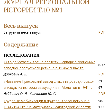
ЖУРНАЛ РЕГИОНАЛЬНОЙ
ИСТОРИИ Т.10 №1
Весь выпуск
Загрузить весь выпуск
PDF
Содержание
ИССЛЕДОВАНИЯ
«Кто работает – тот не платит»: шарварк в экономике
8-46
западнобелорусского региона в 1920–1930-е гг.
Даркович А. Л.
PDF
«Название Крюковский завод слышать доводилось…»:
47-
эпизоды из истории эвакуации в г. Молотов в 1941 г.
97
Лейбович О. Л., Колчанова Ю. С.
PDF
Трудовые мобилизации в прифронтовом регионе в
98-
1941–1942 гг. (на материалах Вологодской области)
132