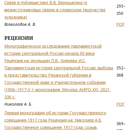
Север в публицистике В.В. Верещагина (о
293–
межисточниковых связях в словесном творчестве
350
художника)
Всеволодов А. В.
PDF
РЕЦЕНЗИИ
Монографическое исследование парламентской
истории Центральной России начала XX века
Рецензия на: Акульшин П.В., Князева И.С.
Парламентская история Центральной России: выборы
352–
и представительство Рязанской губернии в
368
Государственной думе и Учредительном собрании
(1906–1917 гг.): монография. Москва: АИРО-XXI, 2021.
336 с.
Николаев А. Б.
PDF
Первая монография об истории Государственного
совещания 1917 года Рецензия на: Николаев А.Б.
369–
Государственное совещание 1917 года: созыв,