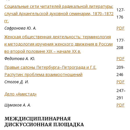
Социальные сети читателей радикальной литературы:
127-
случай Архангельской духовной семинарии, 1870–1872
176
гг.
Сафронова Ю. А.
PDF
Женская общественная деятельность: терминология
177-
и методология изучения женского движения в России
208
во второй половине XIX – начале ХХ в.
Федотова А. Ю.
PDF
Правые салоны Петербурга–Петрограда и Г.Е.
209-
Распутин: проблема взаимоотношений
246
Стогов Д. И.
PDF
247–
Дело «Амистад»
291
Шумаков А. А.
PDF
МЕЖДИСЦИПЛИНАРНАЯ
ДИСКУССИОННАЯ ПЛОЩАДКА