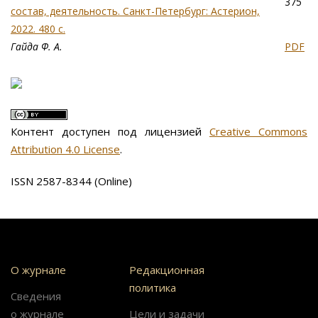
375
состав, деятельность. Санкт-Петербург: Астерион,
2022. 480 с.
Гайда Ф. А.
PDF
Контент доступен под лицензией
Creative Commons
Attribution 4.0 License
.
ISSN 2587-8344 (Online)
О журнале
Редакционная
политика
Сведения
о журнале
Цели и задачи